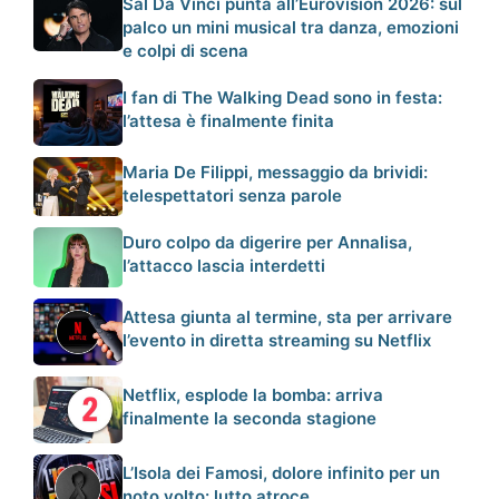
Sal Da Vinci punta all’Eurovision 2026: sul
palco un mini musical tra danza, emozioni
e colpi di scena
I fan di The Walking Dead sono in festa:
l’attesa è finalmente finita
Maria De Filippi, messaggio da brividi:
telespettatori senza parole
Duro colpo da digerire per Annalisa,
l’attacco lascia interdetti
Attesa giunta al termine, sta per arrivare
l’evento in diretta streaming su Netflix
Netflix, esplode la bomba: arriva
finalmente la seconda stagione
L’Isola dei Famosi, dolore infinito per un
noto volto: lutto atroce