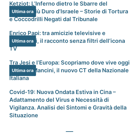
Ketziot: L’Inferno dietro le Sbarre del
Carcere più Duro d’Israele – Storie di Tortura
Ultima ora
e Coccodrilli Negati dal Tribunale
Enrico Papi: tra amicizie televisive e
tradimenti, il racconto senza filtri dell’icona
Ultima ora
TV
Tra Jesi e l’Europa: Scopriamo dove vive oggi
Roberto Mancini, il nuovo CT della Nazionale
Ultima ora
Italiana
Covid-19: Nuova Ondata Estiva in Cina –
Adattamento del Virus e Necessità di
Vigilanza. Analisi dei Sintomi e Gravità della
Situazione