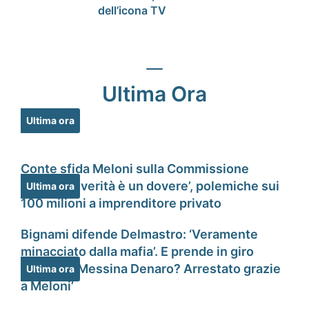
dell’icona TV
Ultima Ora
Ultima ora
Conte sfida Meloni sulla Commissione
Covid: ‘La verità è un dovere’, polemiche sui
Ultima ora
100 milioni a imprenditore privato
Bignami difende Delmastro: ‘Veramente
minacciato dalla mafia’. E prende in giro
Ranucci. ‘Messina Denaro? Arrestato grazie
Ultima ora
a Meloni’