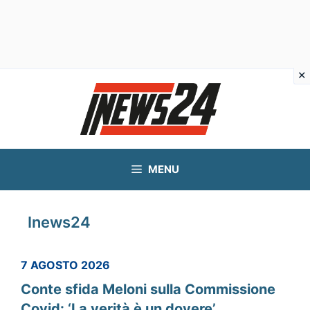
Vai
al
contenuto
MENU
Inews24
7 AGOSTO 2026
Conte sfida Meloni sulla Commissione
Covid: ‘La verità è un dovere’,