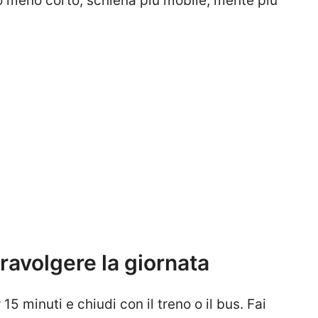
iato meno corto, schiena più mobile, mente più
ravolgere la giornata
15 minuti e chiudi con il treno o il bus. Fai