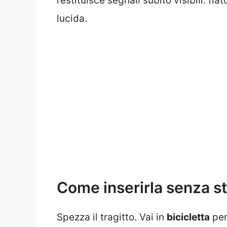
restituisce segnali subito visibili: f
lucida.
Come inserirla senza st
Spezza il tragitto. Vai in
bicicletta
per 