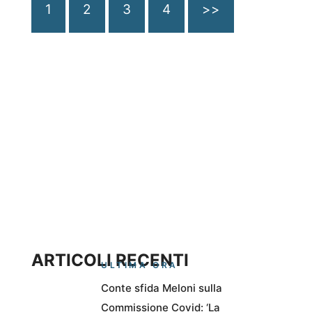
1
2
3
4
>>
ARTICOLI RECENTI
ULTIMA ORA
Conte sfida Meloni sulla
Commissione Covid: ‘La