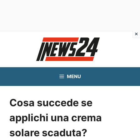
Vai
al
contenuto
MENU
Cosa succede se
applichi una crema
solare scaduta?