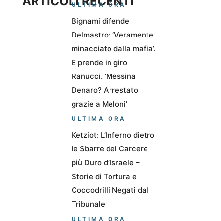
ARTICOLI RECENTI
ULTIMA ORA
Bignami difende
Delmastro: ‘Veramente
minacciato dalla mafia’.
E prende in giro
Ranucci. ‘Messina
Denaro? Arrestato
grazie a Meloni’
ULTIMA ORA
Ketziot: L’Inferno dietro
le Sbarre del Carcere
più Duro d’Israele –
Storie di Tortura e
Coccodrilli Negati dal
Tribunale
ULTIMA ORA