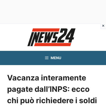
Vai
al
contenuto
MENU
Vacanza interamente
pagate dall’INPS: ecco
chi può richiedere i soldi