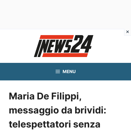
Vai
al
contenuto
MENU
Maria De Filippi,
messaggio da brividi:
telespettatori senza