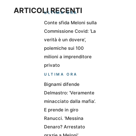
ARTICOLI RECENTI
ULTIMA ORA
Conte sfida Meloni sulla
Commissione Covid: ‘La
verità è un dovere’,
polemiche sui 100
milioni a imprenditore
privato
ULTIMA ORA
Bignami difende
Delmastro: ‘Veramente
minacciato dalla mafia’.
E prende in giro
Ranucci. ‘Messina
Denaro? Arrestato
grazie a Meloni’