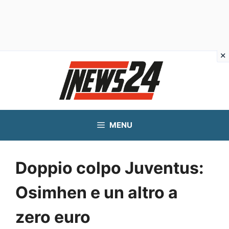
Vai
al
contenuto
MENU
Doppio colpo Juventus:
Osimhen e un altro a
zero euro