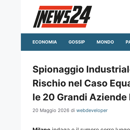
Vai
al
contenuto
ECONOMIA
GOSSIP
MONDO
P
Spionaggio Industriale
Rischio nel Caso Equa
le 20 Grandi Aziende 
20 Maggio 2026
di
webdeveloper
Milano
indaga e il rumore corre lungo 