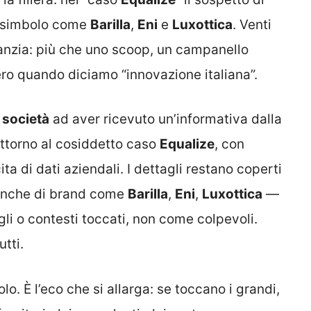
i simbolo come
Barilla
,
Eni
e
Luxottica
. Venti
ranzia: più che uno scoop, un campanello
o quando diciamo “innovazione italiana”.
 società
ad aver ricevuto un’informativa dalla
 attorno al cosiddetto caso
Equalize
, con
cita di dati aziendali. I dettagli restano coperti
 anche di brand come
Barilla
,
Eni
,
Luxottica
—
li o contesti toccati, non come colpevoli.
tti.
lo. È l’eco che si allarga: se toccano i grandi,