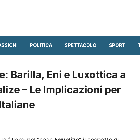
ASSIONI
POLITICA
SPETTACOLO
SPORT
: Barilla, Eni e Luxottica a
lize – Le Implicazioni per
Italiane
la filiera: nel “caso
Equalize
” il sospetto di