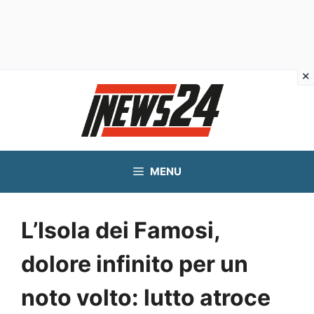
Vai
al
contenuto
MENU
L’Isola dei Famosi,
dolore infinito per un
noto volto: lutto atroce