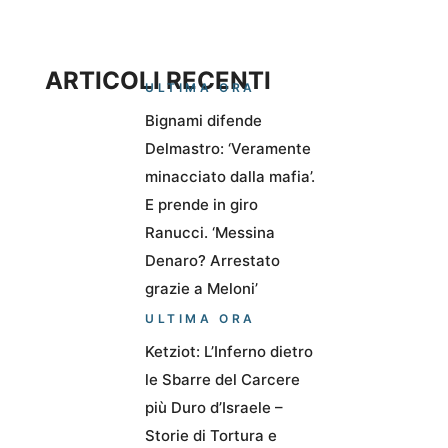
ARTICOLI RECENTI
ULTIMA ORA
Bignami difende
Delmastro: ‘Veramente
minacciato dalla mafia’.
E prende in giro
Ranucci. ‘Messina
Denaro? Arrestato
grazie a Meloni’
ULTIMA ORA
Ketziot: L’Inferno dietro
le Sbarre del Carcere
più Duro d’Israele –
Storie di Tortura e