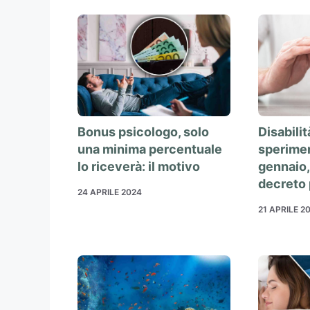
Bonus psicologo, solo
Disabili
una minima percentuale
sperime
lo riceverà: il motivo
gennaio,
decreto 
24 APRILE 2024
21 APRILE 2