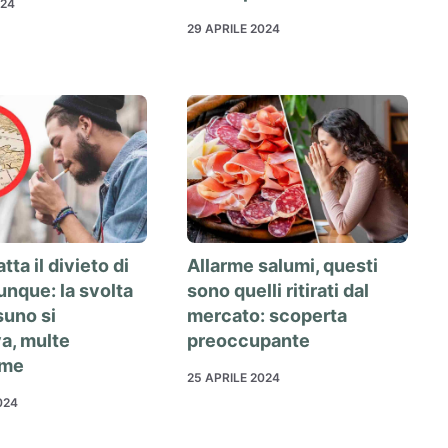
024
29 APRILE 2024
atta il divieto di
Allarme salumi, questi
nque: la svolta
sono quelli ritirati dal
suno si
mercato: scoperta
a, multe
preoccupante
ime
25 APRILE 2024
024