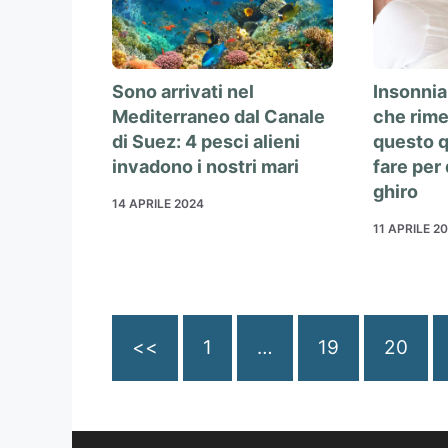
Sono arrivati nel
Insonnia
Mediterraneo dal Canale
che rime
di Suez: 4 pesci alieni
questo q
invadono i nostri mari
fare per
ghiro
14 APRILE 2024
11 APRILE 2
<<
1
…
19
20