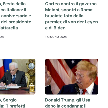
, Festa della
Corteo contro il governo
a Italiana: il
Meloni, scontri a Roma:
anniversario e
bruciate foto della
e del presidente
premier, di von der Leyen
attarella
e di Biden
024
1 GIUGNO 2024
, Sergio
Donald Trump, gli Usa
a: “I prefetti
dopo la condanna: il