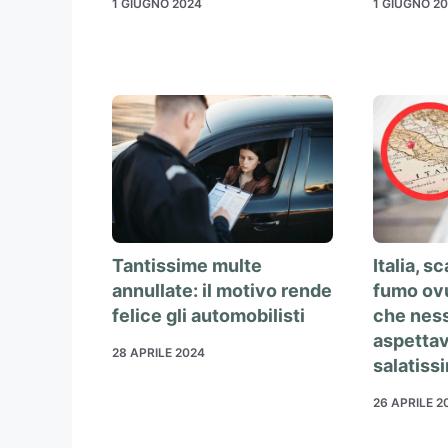
1 GIUGNO 2024
1 GIUGNO 2
Tantissime multe
Italia, sc
annullate: il motivo rende
fumo ovu
felice gli automobilisti
che nes
aspettav
28 APRILE 2024
salatiss
26 APRILE 2