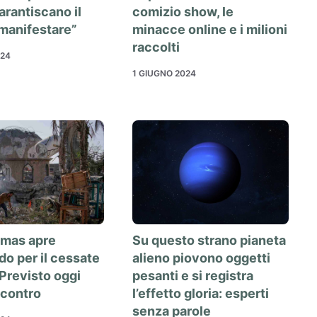
garantiscano il
comizio show, le
a manifestare”
minacce online e i milioni
raccolti
024
1 GIUGNO 2024
amas apre
Su questo strano pianeta
rdo per il cessate
alieno piovono oggetti
 Previsto oggi
pesanti e si registra
ncontro
l’effetto gloria: esperti
senza parole