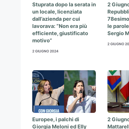
Stuprata dopo la serata in
2 Giugno
un locale, licenziata
Repubblic
dall’azienda per cui
78esimo 
lavorava: “Non era più
le parol
efficiente, giustificato
Sergio M
motivo”
2 GIUGNO 2
2 GIUGNO 2024
Europee, i palchi di
2 Giugno
Giorgia Meloni ed Elly
Mattarell