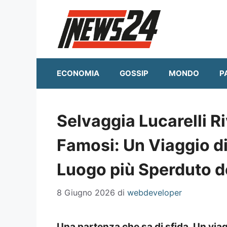
Vai
al
contenuto
ECONOMIA
GOSSIP
MONDO
P
Selvaggia Lucarelli Riv
Famosi: Un Viaggio d
Luogo più Sperduto 
8 Giugno 2026
di
webdeveloper
Una partenza che sa di sfida. Un via