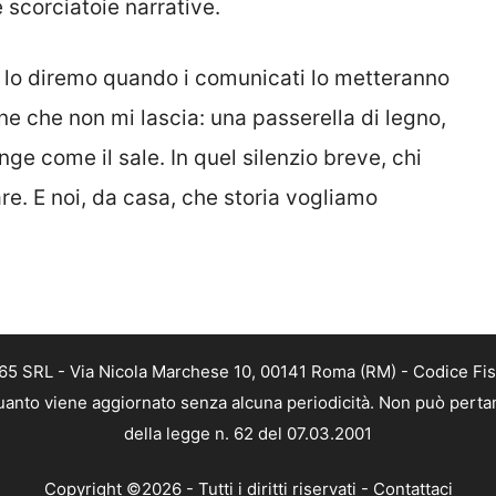
 scorciatoie narrative.
t, lo diremo quando i comunicati lo metteranno
ne che non mi lascia: una passerella di legno,
ge come il sale. In quel silenzio breve, chi
re. E noi, da casa, che storia vogliamo
365 SRL - Via Nicola Marchese 10, 00141 Roma (RM) - Codice Fisc
 quanto viene aggiornato senza alcuna periodicità. Non può pertan
della legge n. 62 del 07.03.2001
Copyright ©2026 - Tutti i diritti riservati -
Contattaci