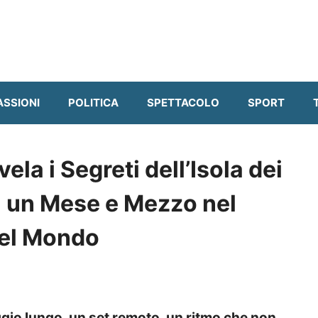
ASSIONI
POLITICA
SPETTACOLO
SPORT
ela i Segreti dell’Isola dei
i un Mese e Mezzo nel
del Mondo
ggio lungo, un set remoto, un ritmo che non