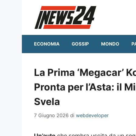
Vai
al
contenuto
ECONOMIA
GOSSIP
MONDO
P
La Prima ‘Megacar’ K
Pronta per l’Asta: il Mi
Svela
7 Giugno 2026
di
webdeveloper
Un’auto
che sembra uscita da un so