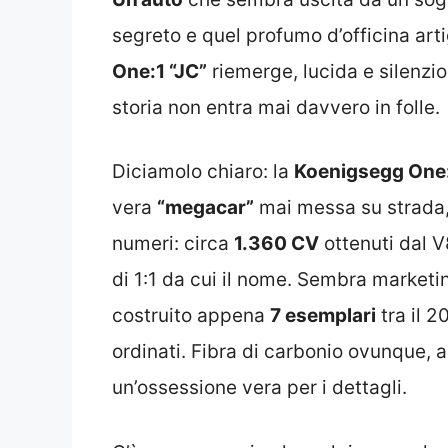
segreto e quel profumo d’officina art
One:1 “JC”
riemerge, lucida e silenzi
storia non entra mai davvero in folle.
Diciamolo chiaro: la
Koenigsegg One
vera
“megacar”
mai messa su strada,
numeri: circa
1.360 CV
ottenuti dal V
di 1:1 da cui il nome. Sembra marketi
costruito appena
7 esemplari
tra il 2
ordinati. Fibra di carbonio ovunque, a
un’ossessione vera per i dettagli.