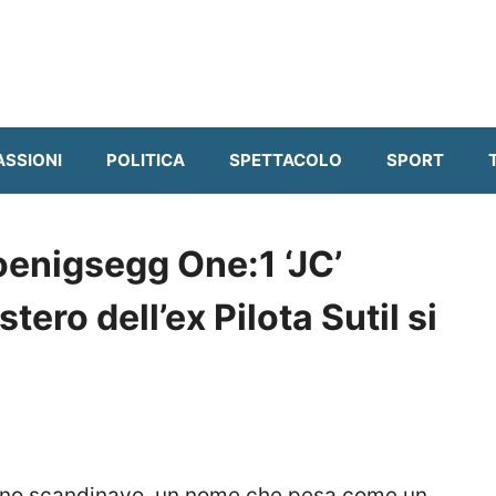
ASSIONI
POLITICA
SPETTACOLO
SPORT
oenigsegg One:1 ‘JC’
stero dell’ex Pilota Sutil si
gno scandinavo, un nome che pesa come un