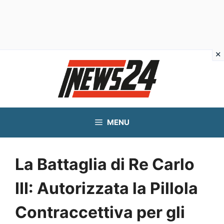
Vai
al
contenuto
MENU
La Battaglia di Re Carlo
III: Autorizzata la Pillola
Contraccettiva per gli