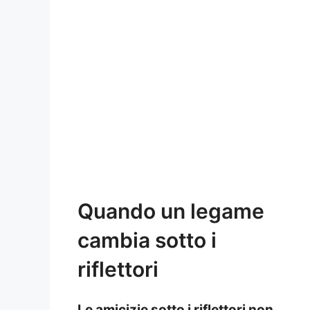
Quando un legame
cambia sotto i
riflettori
Le
amicizie
sotto i riflettori non