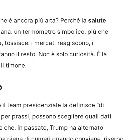
one è ancora più alta? Perché la
salute
ana: un termometro simbolico, più che
, tossisce: i mercati reagiscono, i
no il resto. Non è solo curiosità. È la
il timone.
o
 il team presidenziale la definisce “di
 per prassi, possono scegliere quali dati
 che, in passato, Trump ha alternato
mpa piene di numeri quando conviene, riserbo