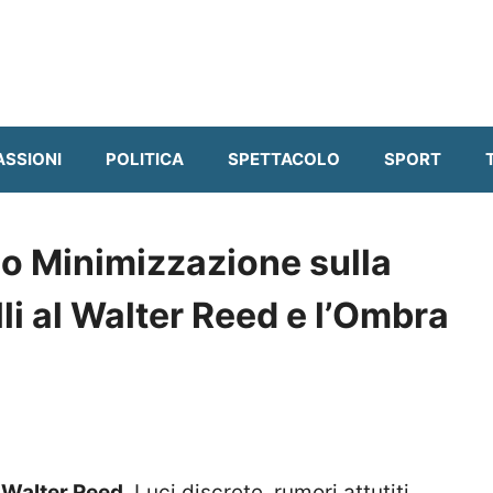
ASSIONI
POLITICA
SPETTACOLO
SPORT
 o Minimizzazione sulla
li al Walter Reed e l’Ombra
l
Walter Reed
. Luci discrete, rumori attutiti,