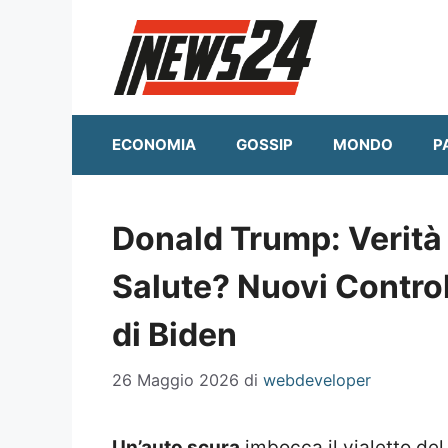
Vai
al
contenuto
ECONOMIA
GOSSIP
MONDO
P
Donald Trump: Verità
Salute? Nuovi Control
di Biden
26 Maggio 2026
di
webdeveloper
Un’auto scura
imbocca il vialetto de