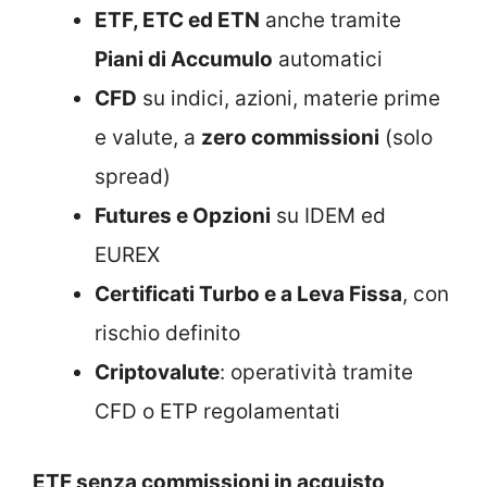
ETF, ETC ed ETN
anche tramite
Piani di Accumulo
automatici
CFD
su indici, azioni, materie prime
e valute, a
zero commissioni
(solo
spread)
Futures e Opzioni
su IDEM ed
EUREX
Certificati Turbo e a Leva Fissa
, con
rischio definito
Criptovalute
: operatività tramite
CFD o ETP regolamentati
ETF senza commissioni in acquisto