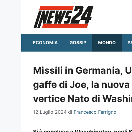
Vai
al
contenuto
ECONOMIA
GOSSIP
MONDO
P
Missili in Germania, U
gaffe di Joe, la nuova
vertice Nato di Wash
12 Luglio 2024
di
Francesco Ferrigno
Si è concluso a Wasghington, negli Sta