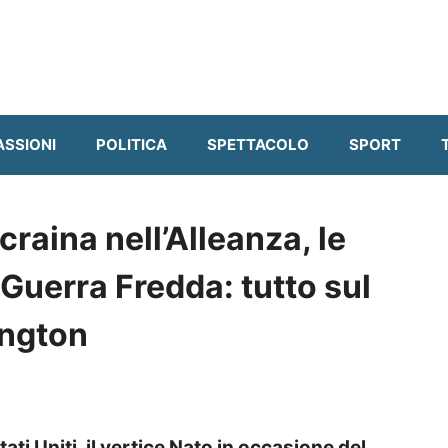
ASSIONI
POLITICA
SPETTACOLO
SPORT
craina nell’Alleanza, le
 Guerra Fredda: tutto sul
ington
ti Uniti, il vertice Nato in occasione del