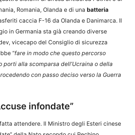
mania, Romania, Olanda e di una
batteria
trasferiti caccia F-16 da Olanda e Danimarca. Il
ggio in Germania sta già creando diverse
dev, vicecapo del Consiglio di sicurezza
ebbe “
fare in modo che questo percorso
to porti alla scomparsa dell’Ucraina o della
procedendo con passo deciso verso la Guerra
“Accuse infondate”
atta attendere. Il Ministro degli Esteri cinese
date
” della Nato secondo cui Pechino