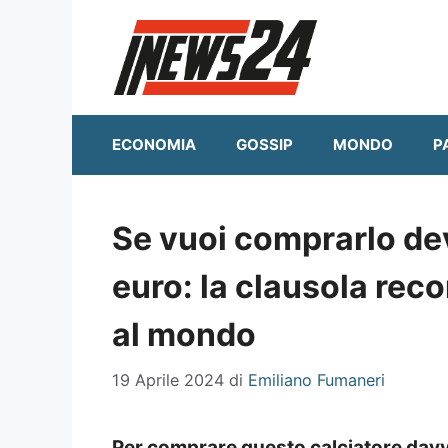
Vai
al
contenuto
ECONOMIA
GOSSIP
MONDO
P
Se vuoi comprarlo dev
euro: la clausola reco
al mondo
19 Aprile 2024
di
Emiliano Fumaneri
Per comprare questo calciatore dav