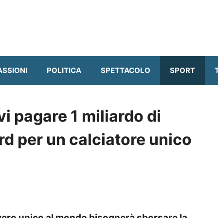
ASSIONI
POLITICA
SPETTACOLO
SPORT
i pagare 1 miliardo di
rd per un calciatore unico
vero unico al mondo bisognerà sborsare la