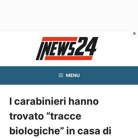
Vai
al
contenuto
MENU
I carabinieri hanno
trovato “tracce
biologiche” in casa di