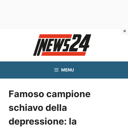
Vai
al
contenuto
MENU
Famoso campione
schiavo della
depressione: la