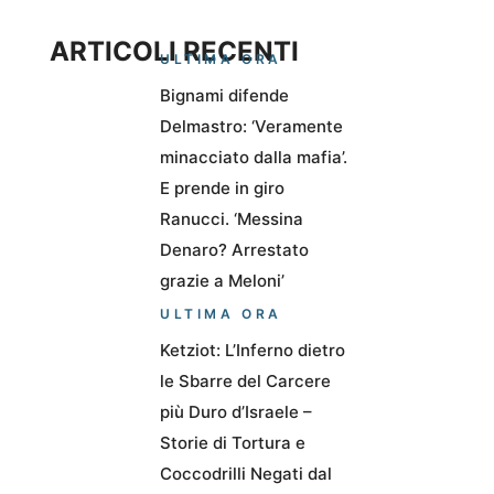
ARTICOLI RECENTI
ULTIMA ORA
Bignami difende
Delmastro: ‘Veramente
minacciato dalla mafia’.
E prende in giro
Ranucci. ‘Messina
Denaro? Arrestato
grazie a Meloni’
ULTIMA ORA
Ketziot: L’Inferno dietro
le Sbarre del Carcere
più Duro d’Israele –
Storie di Tortura e
Coccodrilli Negati dal