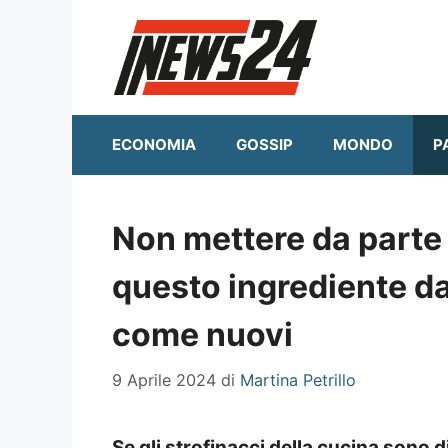
Vai
al
contenuto
ECONOMIA
GOSSIP
MONDO
P
Non mettere da parte i
questo ingrediente d
come nuovi
9 Aprile 2024
di
Martina Petrillo
Se gli strofinacci della cucina sono d