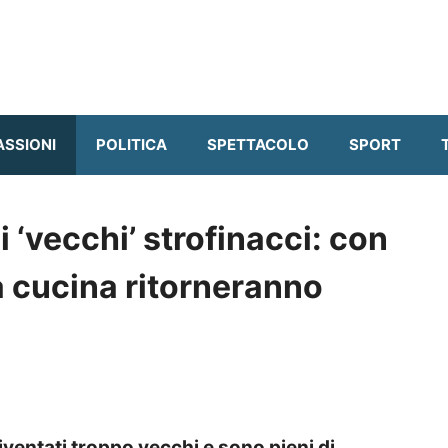
ASSIONI
POLITICA
SPETTACOLO
SPORT
 ‘vecchi’ strofinacci: con
a cucina ritorneranno
iventati troppo vecchi e sono pieni di