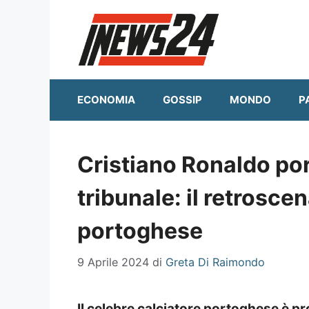
Vai
al
contenuto
ECONOMIA
GOSSIP
MONDO
P
Cristiano Ronaldo por
tribunale: il retroscen
portoghese
9 Aprile 2024
di
Greta Di Raimondo
Il celebre calciatore portoghese è pr