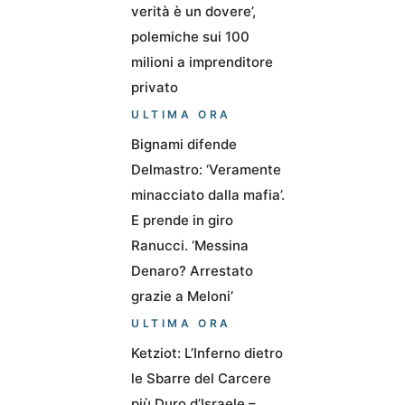
verità è un dovere’,
polemiche sui 100
milioni a imprenditore
privato
ULTIMA ORA
Bignami difende
Delmastro: ‘Veramente
minacciato dalla mafia’.
E prende in giro
Ranucci. ‘Messina
Denaro? Arrestato
grazie a Meloni’
ULTIMA ORA
Ketziot: L’Inferno dietro
le Sbarre del Carcere
più Duro d’Israele –