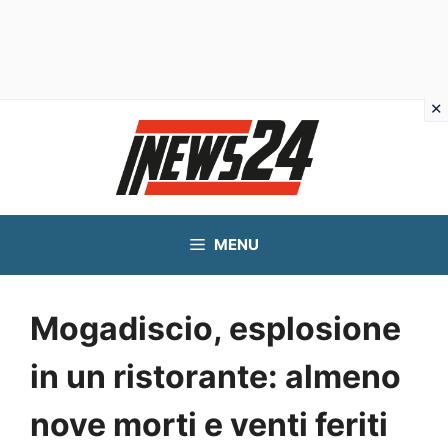
Vai
al
contenuto
MENU
Mogadiscio, esplosione
in un ristorante: almeno
nove morti e venti feriti