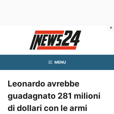
Vai
al
contenuto
MENU
Leonardo avrebbe
guadagnato 281 milioni
di dollari con le armi