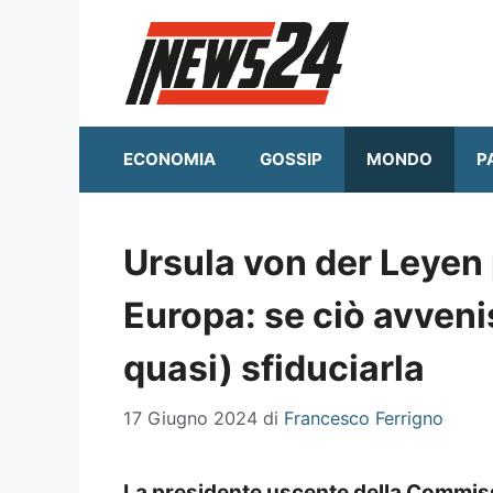
Vai
al
contenuto
ECONOMIA
GOSSIP
MONDO
P
Ursula von der Leyen 
Europa: se ciò avveni
quasi) sfiduciarla
17 Giugno 2024
di
Francesco Ferrigno
La presidente uscente della Commis