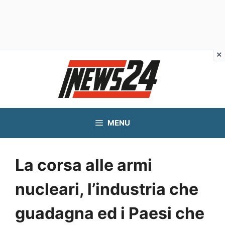
Vai
al
contenuto
MENU
La corsa alle armi
nucleari, l’industria che
guadagna ed i Paesi che