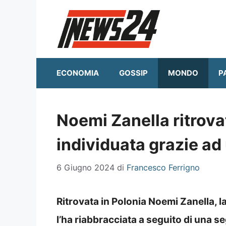
Vai
al
contenuto
ECONOMIA
GOSSIP
MONDO
P
Noemi Zanella ritrova
individuata grazie a
6 Giugno 2024
di
Francesco Ferrigno
Ritrovata in Polonia Noemi Zanella, l
l’ha riabbracciata a seguito di una 