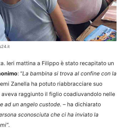
24.it
a. Ieri mattina a Filippo è stato recapitato un
anonimo
: “
La bambina si trova al confine con la
oemi Zanella ha potuto riabbracciare suo
aveva raggiunto il figlio coadiuvandolo nelle
zie ad un angelo custode. –
ha dichiarato
rsona sconosciuta che ci ha inviato la
emi”
.