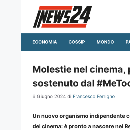
Vai
al
contenuto
ECONOMIA
GOSSIP
MONDO
P
Molestie nel cinema, p
sostenuto dal #MeToo
6 Giugno 2024
di
Francesco Ferrigno
Un nuovo organismo indipendente cont
del cinema: è pronto a nascere nel Re