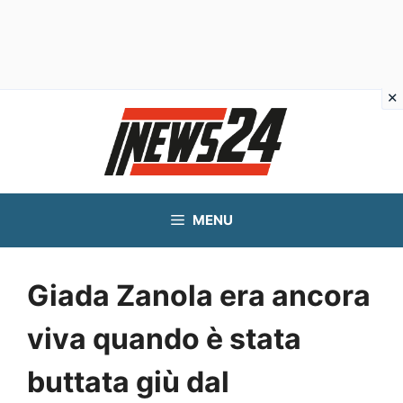
Vai
al
contenuto
MENU
Giada Zanola era ancora
viva quando è stata
buttata giù dal