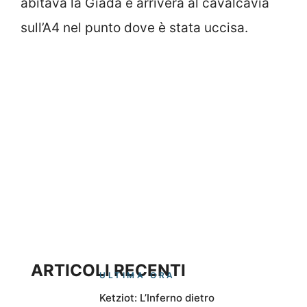
abitava la Giada e arriverà al cavalcavia
sull’A4 nel punto dove è stata uccisa.
ARTICOLI RECENTI
ULTIMA ORA
Ketziot: L’Inferno dietro