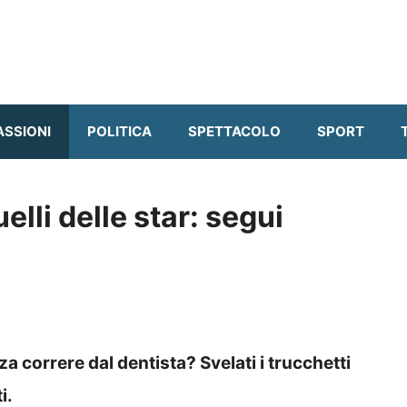
ASSIONI
POLITICA
SPETTACOLO
SPORT
lli delle star: segui
a correre dal dentista? Svelati i trucchetti
i.