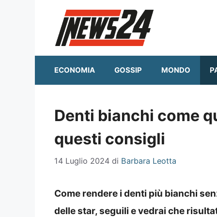
Vai
al
contenuto
ECONOMIA
GOSSIP
MONDO
P
Denti bianchi come que
questi consigli
14 Luglio 2024
di
Barbara Leotta
Come rendere i denti più bianchi senz
delle star, seguili e vedrai che risultat