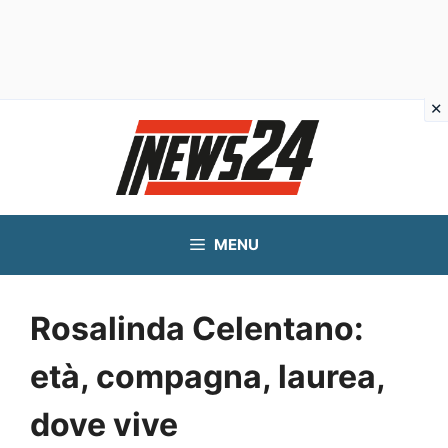
Vai
al
contenuto
MENU
Rosalinda Celentano:
età, compagna, laurea,
dove vive