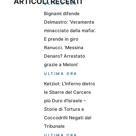
ARTICOLI RECENTI
ULTIMA ORA
Bignami difende
Delmastro: ‘Veramente
minacciato dalla mafia’.
E prende in giro
Ranucci. ‘Messina
Denaro? Arrestato
grazie a Meloni’
ULTIMA ORA
Ketziot: L’Inferno dietro
le Sbarre del Carcere
più Duro d’Israele –
Storie di Tortura e
Coccodrilli Negati dal
Tribunale
ULTIMA ORA