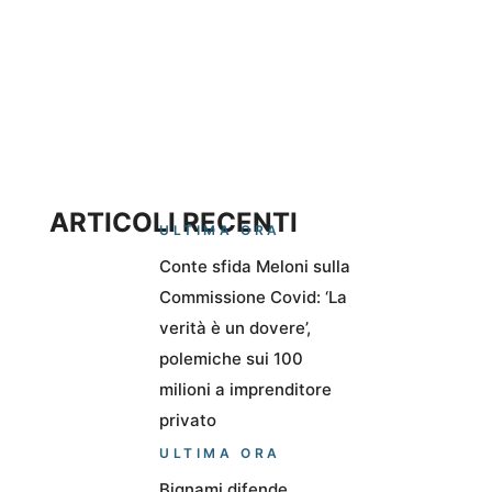
ARTICOLI RECENTI
ULTIMA ORA
Conte sfida Meloni sulla
Commissione Covid: ‘La
verità è un dovere’,
polemiche sui 100
milioni a imprenditore
privato
ULTIMA ORA
Bignami difende