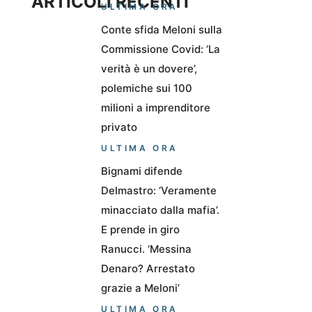
ARTICOLI RECENTI
ULTIMA ORA
Conte sfida Meloni sulla
Commissione Covid: ‘La
verità è un dovere’,
polemiche sui 100
milioni a imprenditore
privato
ULTIMA ORA
Bignami difende
Delmastro: ‘Veramente
minacciato dalla mafia’.
E prende in giro
Ranucci. ‘Messina
Denaro? Arrestato
grazie a Meloni’
ULTIMA ORA