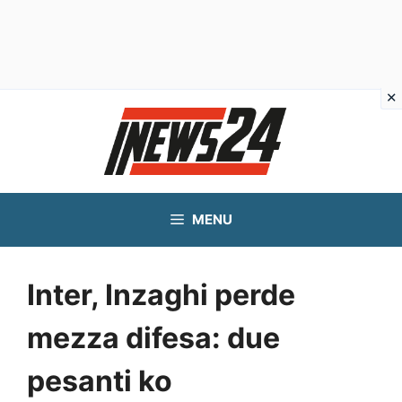
Vai
al
contenuto
MENU
Inter, Inzaghi perde
mezza difesa: due
pesanti ko