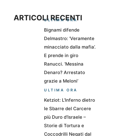
ARTICOLI RECENTI
ULTIMA ORA
Bignami difende
Delmastro: ‘Veramente
minacciato dalla mafia’.
E prende in giro
Ranucci. ‘Messina
Denaro? Arrestato
grazie a Meloni’
ULTIMA ORA
Ketziot: L’Inferno dietro
le Sbarre del Carcere
più Duro d’Israele –
Storie di Tortura e
Coccodrilli Negati dal