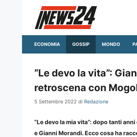
Vai
al
contenuto
ECONOMIA
GOSSIP
MONDO
P
“Le devo la vita”: Gian
retroscena con Mogol
5 Settembre 2022
di
Redazione
“Le devo la mia vita”: dopo tanti an
e Gianni Morandi. Ecco cosa ha racco